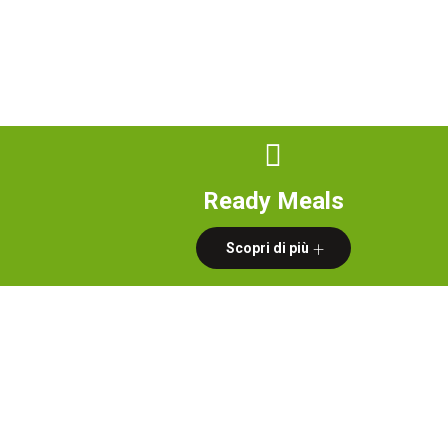
Home
Chi sia
Italiano
Ready Meals
Scopri di più
CREATI
Liodry Foods produce una vasta gamma d