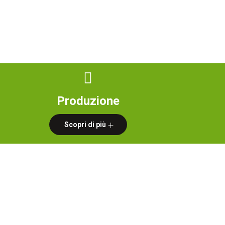
Certificazioni
News
Contatti
Produzione
Scopri di più
IBILITÀ
entare dedicata ai nuovi stili di vita.