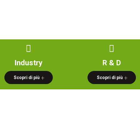
mo
Ready Meals
Industry
R&D
Produzione
Industry
R & D
Scopri di più
Scopri di più
VITÀ, GUSTO E FLESS
i Ready Meals e preparati disidratati per l’industria alim