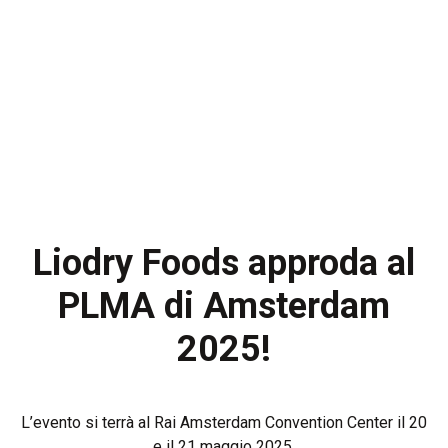
Home
Chi siamo
Ready Meals
Industry
R&D
Liodry Foods approda al
Produzione
PLMA di Amsterdam
2025!
Certificazioni
News
L’evento si terrà al Rai Amsterdam Convention Center il 20
Contatti
e il 21 maggio 2025.