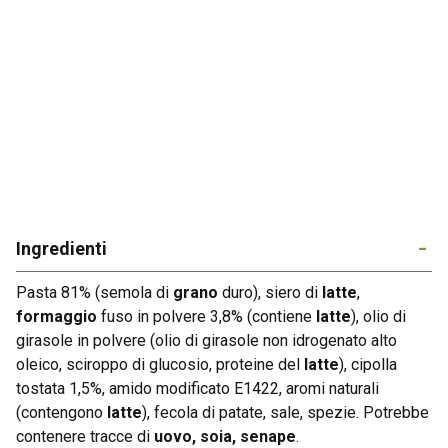
Home
Chi siamo
Ready Meals
Industry
R&D
Ingredienti
Produzione
Pasta 81% (semola di
grano
duro), siero di
latte
,
formaggio
fuso in polvere 3,8% (contiene
latte
), olio di
Certificazioni
girasole in polvere (olio di girasole non idrogenato alto
oleico, sciroppo di glucosio, proteine del
latte
), cipolla
News
tostata 1,5%, amido modificato E1422, aromi naturali
(contengono
latte
), fecola di patate, sale, spezie. Potrebbe
Contatti
contenere tracce di
uovo, soia, senape
.