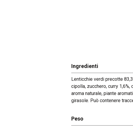
mo
Ready Meals
Industry
R&D
Produzione
Ingredienti
Lenticchie verdi precotte 83,3
cipolla, zucchero, curry 1,6%,
aroma naturale, piante aromati
girasole. Può contenere tracc
Peso