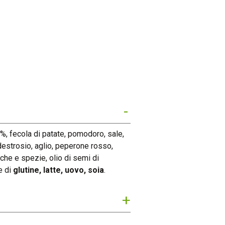
Certificazioni
News
Contatti
%, fecola di patate, pomodoro, sale,
 destrosio, aglio, peperone rosso,
che e spezie, olio di semi di
e di
glutine, latte, uovo, soia
.